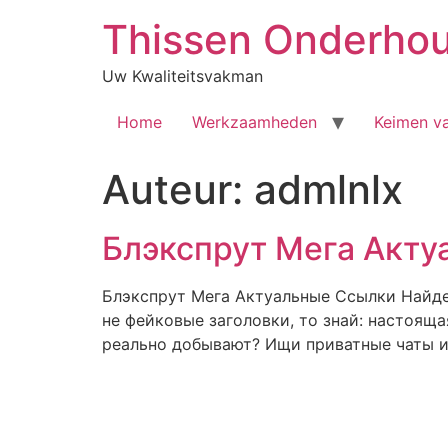
Ga
Thissen Onderho
naar
de
Uw Kwaliteitsvakman
inhoud
Home
Werkzaamheden
Keimen v
Auteur:
admlnlx
Блэкспрут Мега Акт
Блэкспрут Мега Актуальные Ссылки Найдеш
не фейковые заголовки, то знай: настояща
реально добывают? Ищи приватные чаты и 