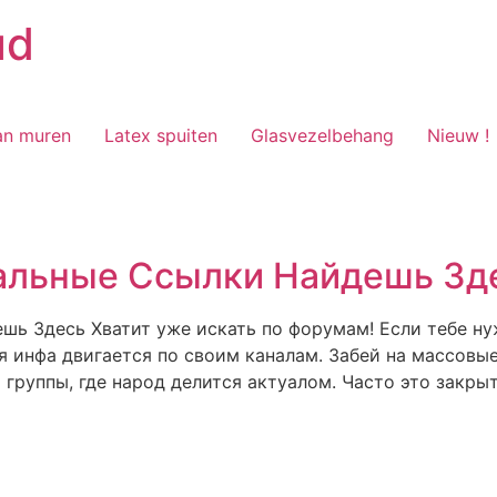
ud
an muren
Latex spuiten
Glasvezelbehang
Nieuw !
уальные Ссылки Найдешь Зд
ь Здесь Хватит уже искать по форумам! Если тебе ну
я инфа двигается по своим каналам. Забей на массовые
группы, где народ делится актуалом. Часто это закры