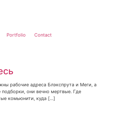
Portfolio
Contact
есь
жны рабочие адреса Блэкспрута и Меги, а
 подборки, они вечно мертвые. Где
тые комьюнити, куда […]